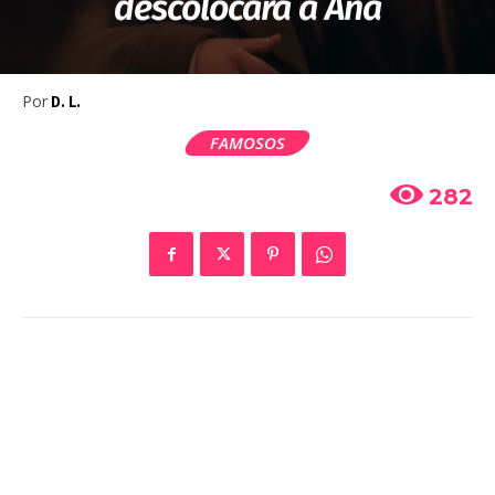
descolocará a Ana
Por
D. L.
FAMOSOS
282