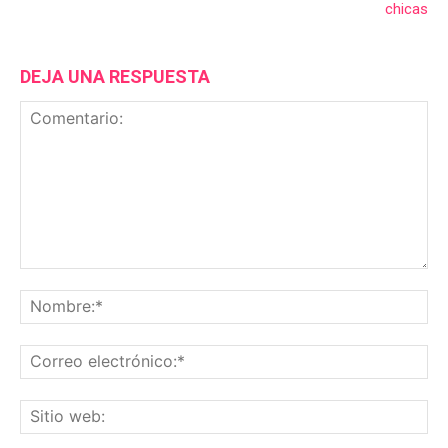
chicas
DEJA UNA RESPUESTA
Comentario:
No
Co
ele
Sit
we