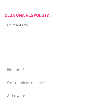
DEJA UNA RESPUESTA
Comentario:
No
Co
ele
Sit
we