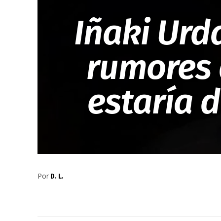
Iñaki Urd
rumores 
estaría d
Por
D. L.