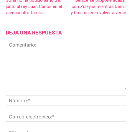
Sofía no ha podido almorzar
Behice se propone acabar
junto al rey Juan Carlos en el
con Züleyha mientras Demir
reencuentro familiar
y Ümit quieren volver a verse
DEJA UNA RESPUESTA
Comentario:
No
Co
ele
Sit