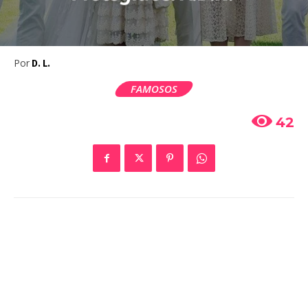
Por
D. L.
FAMOSOS
42