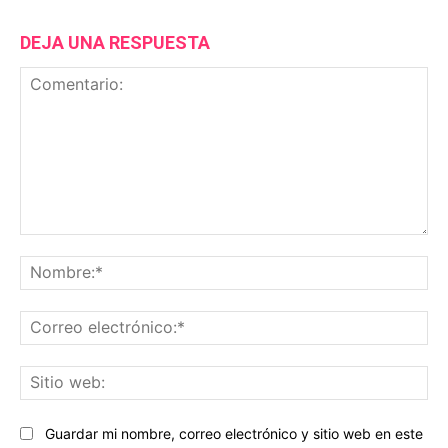
DEJA UNA RESPUESTA
Comentario:
No
Co
ele
Sit
we
Guardar mi nombre, correo electrónico y sitio web en este