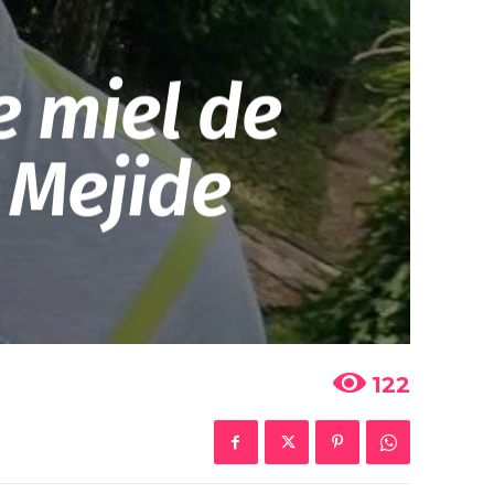
e miel de
 Mejide
122