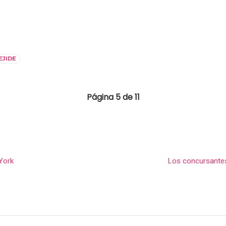
EJIDE
Página 5 de 11
York
Los concursantes