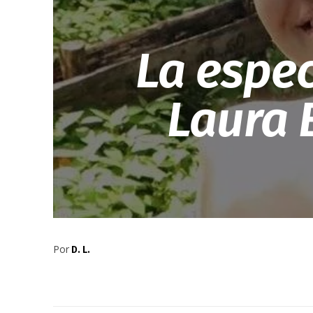
La espec
Laura 
Por
D. L.