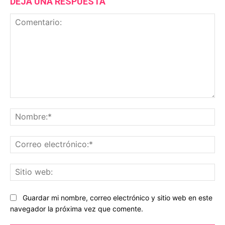
DEJA UNA RESPUESTA
Comentario:
No
Co
ele
Sit
we
Guardar mi nombre, correo electrónico y sitio web en este
navegador la próxima vez que comente.