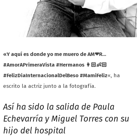
«Y aquí es donde yo me muero de AM❤R…
#AmorAPrimeraVista #Hermanos 👩🏻👶🏻
#FelizDiaInternacionalDelBeso #MamiFeliz
«, ha
escrito la actriz junto a la fotografía.
Así ha sido la salida de Paula
Echevarría y Miguel Torres con su
hijo del hospital