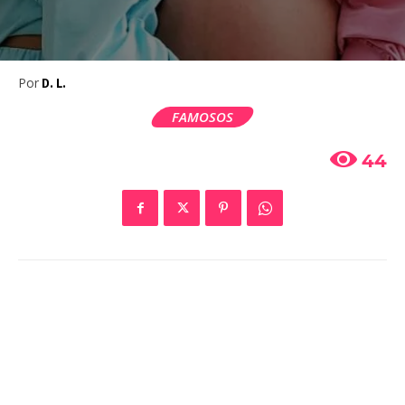
Por
D. L.
FAMOSOS
44