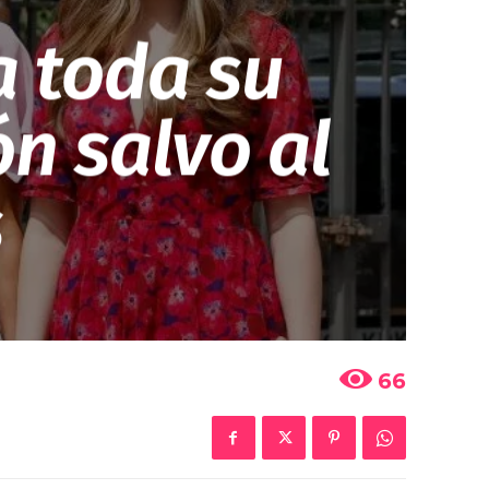
a toda su
ón salvo al
s
66