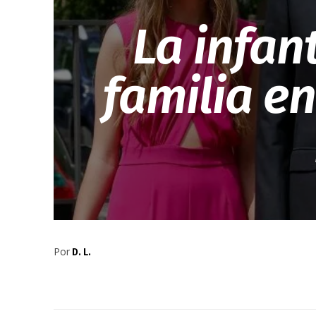
La infan
familia en
Por
D. L.