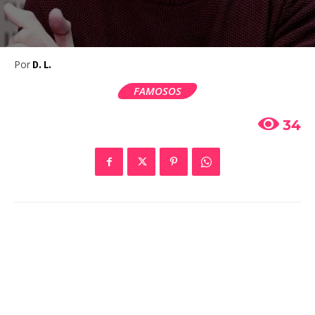
Por
D. L.
FAMOSOS
34