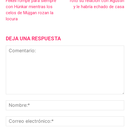
Fekeli rompe para siempre
roto su relación con Agustín
con Hünkar mientras los
y le habría echado de casa
celos de Müjgan rozan la
locura
DEJA UNA RESPUESTA
Comentario:
No
Co
ele