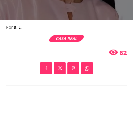
Por
D. L.
CASA REAL
62