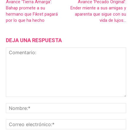
Avance ‘Tierra Amarga’:
Avance ‘Pecado Original’:
Bahap promete a su
Ender miente a sus amigas y
hermano que Fikret pagará
aparenta que sigue con su
por lo que ha hecho
vida de lujos…
DEJA UNA RESPUESTA
Comentario:
No
Co
ele