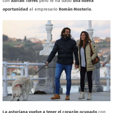
con
Adrián Torres
pero le ha dado
una nueva
oportunidad
al empresario
Román Mosterio
.
La asturiana vuelve a tener el corazón ocupado
con