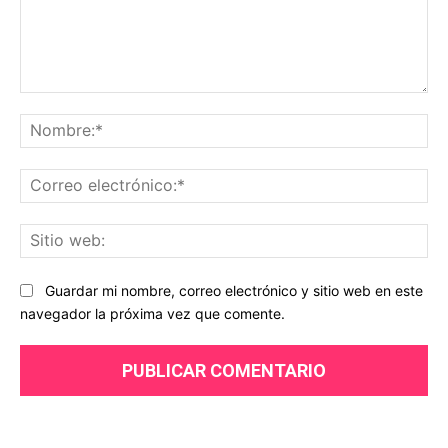
Comentario:
No
Co
ele
Sit
we
Guardar mi nombre, correo electrónico y sitio web en este
navegador la próxima vez que comente.