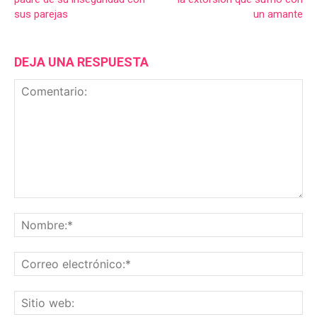
sus parejas
un amante
DEJA UNA RESPUESTA
Comentario:
No
Co
ele
Sit
we