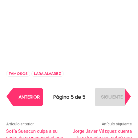
FAMOSOS
LARA ÁLVAREZ
Página 5 de 5
ANTERIOR
SIGUIENTE
Artículo anterior
Artículo siguiente
Sofía Suescun culpa a su
Jorge Javier Vázquez cuenta
padre de su inseguridad con
la extorsión que sufrió con