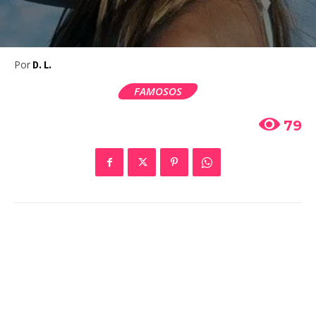
Por
D. L.
FAMOSOS
79