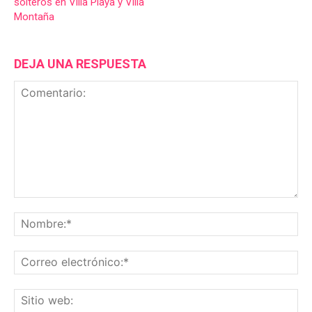
solteros en Villa Playa y Villa
Montaña
DEJA UNA RESPUESTA
Comentario:
No
Co
ele
Sit
we