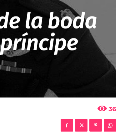
 de la boda
príncipe
36