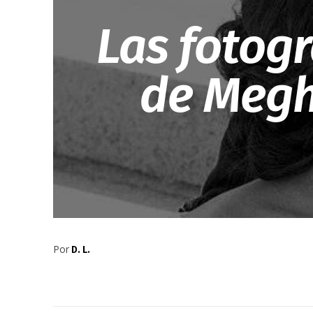
Las fotogr
de Megh
Por
D. L.