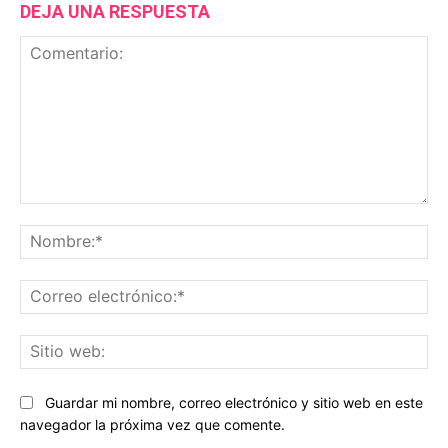
DEJA UNA RESPUESTA
Comentario:
No
Co
ele
Sit
we
Guardar mi nombre, correo electrónico y sitio web en este
navegador la próxima vez que comente.