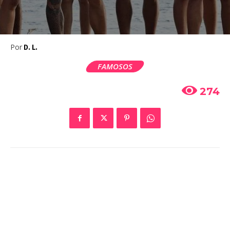
Por
D. L.
FAMOSOS
274