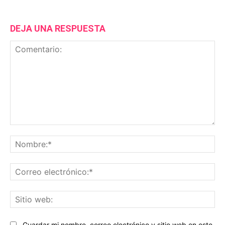
DEJA UNA RESPUESTA
Comentario:
No
Co
ele
Sit
we
Guardar mi nombre, correo electrónico y sitio web en este