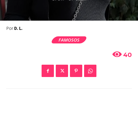
Por
D. L.
FAMOSOS
40