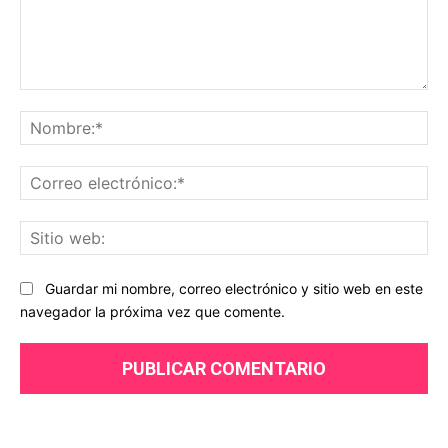
Comentario:
No
Co
ele
Sit
we
Guardar mi nombre, correo electrónico y sitio web en este
navegador la próxima vez que comente.