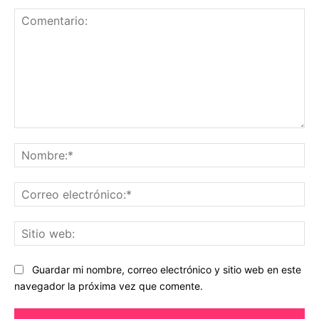
Comentario:
No
Co
ele
Sit
we
Guardar mi nombre, correo electrónico y sitio web en este
navegador la próxima vez que comente.