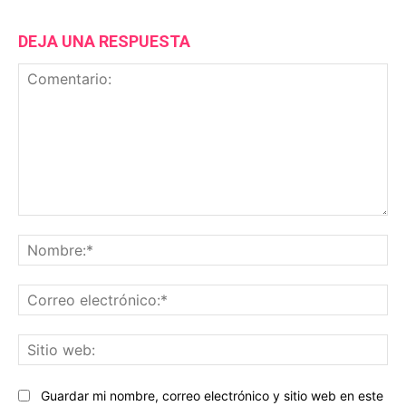
DEJA UNA RESPUESTA
Comentario:
No
Co
ele
Sit
we
Guardar mi nombre, correo electrónico y sitio web en este