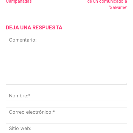
Campanadas
de un comunicado a
‘Sálvame’
DEJA UNA RESPUESTA
Comentario:
No
Co
ele
Sit
we