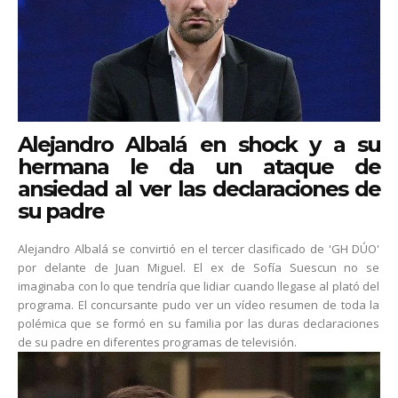
Alejandro Albalá en shock y a su
hermana le da un ataque de
ansiedad al ver las declaraciones de
su padre
Alejandro Albalá se convirtió en el tercer clasificado de 'GH DÚO'
por delante de Juan Miguel. El ex de Sofía Suescun no se
imaginaba con lo que tendría que lidiar cuando llegase al plató del
programa. El concursante pudo ver un vídeo resumen de toda la
polémica que se formó en su familia por las duras declaraciones
de su padre en diferentes programas de televisión.