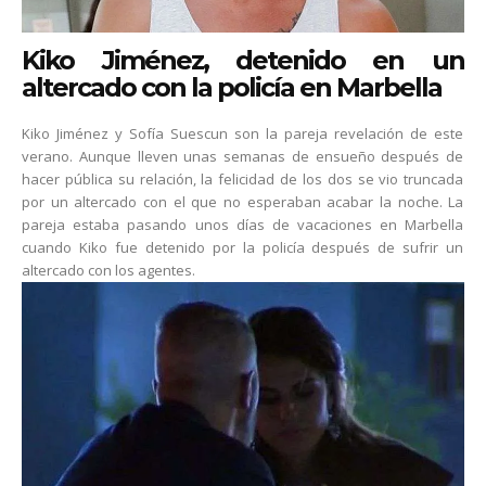
Kiko Jiménez, detenido en un
altercado con la policía en Marbella
Kiko Jiménez y Sofía Suescun son la pareja revelación de este
verano. Aunque lleven unas semanas de ensueño después de
hacer pública su relación, la felicidad de los dos se vio truncada
por un altercado con el que no esperaban acabar la noche. La
pareja estaba pasando unos días de vacaciones en Marbella
cuando Kiko fue detenido por la policía después de sufrir un
altercado con los agentes.