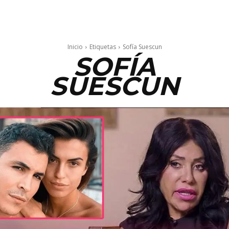
Inicio
Etiquetas
Sofía Suescun
SOFÍA
SUESCUN