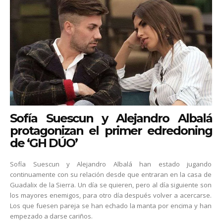
Sofía Suescun y Alejandro Albalá
protagonizan el primer edredoning
de ‘GH DÚO’
Sofía Suescun y Alejandro Albalá han estado jugando
continuamente con su relación desde que entraran en la casa de
Guadalix de la Sierra. Un día se quieren, pero al día siguiente son
los mayores enemigos, para otro día después volver a acercarse.
Los que fuesen pareja se han echado la manta por encima y han
empezado a darse cariños.