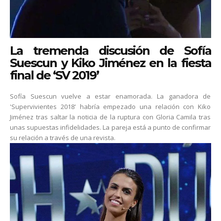
La tremenda discusión de Sofía
Suescun y Kiko Jiménez en la fiesta
final de ‘SV 2019’
Sofía Suescun vuelve a estar enamorada. La ganadora de
'Supervivientes 2018' habría empezado una relación con Kiko
Jiménez tras saltar la noticia de la ruptura con Gloria Camila tras
unas supuestas infidelidades. La pareja está a punto de confirmar
su relación a través de una revista.