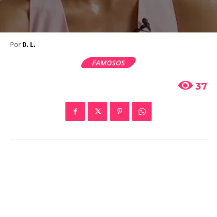
Por
D. L.
FAMOSOS
37