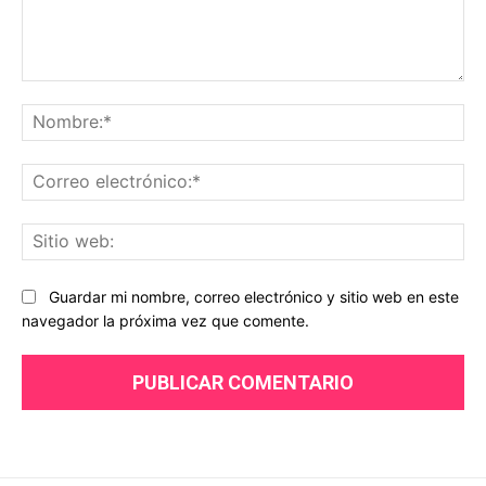
Comentario:
No
Co
ele
Sit
we
Guardar mi nombre, correo electrónico y sitio web en este
navegador la próxima vez que comente.