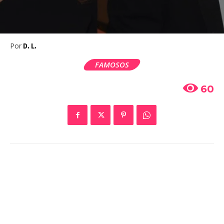
Por
D. L.
FAMOSOS
60