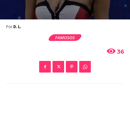
Por
D. L.
FAMOSOS
36