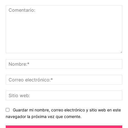
Comentario:
No
Co
ele
Sit
we
Guardar mi nombre, correo electrónico y sitio web en este
navegador la próxima vez que comente.