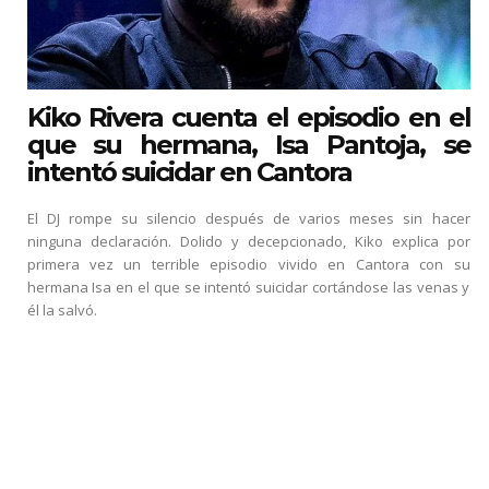
Kiko Rivera cuenta el episodio en el
que su hermana, Isa Pantoja, se
intentó suicidar en Cantora
El DJ rompe su silencio después de varios meses sin hacer
ninguna declaración. Dolido y decepcionado, Kiko explica por
primera vez un terrible episodio vivido en Cantora con su
hermana Isa en el que se intentó suicidar cortándose las venas y
él la salvó.