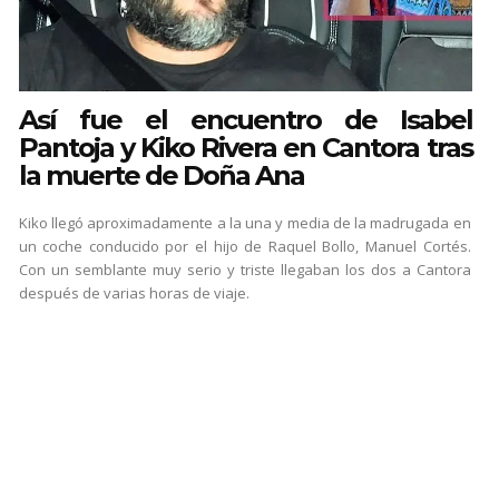
Así fue el encuentro de Isabel
Pantoja y Kiko Rivera en Cantora tras
la muerte de Doña Ana
Kiko llegó aproximadamente a la una y media de la madrugada en
un coche conducido por el hijo de Raquel Bollo, Manuel Cortés.
Con un semblante muy serio y triste llegaban los dos a Cantora
después de varias horas de viaje.