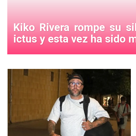
Kiko Rivera rompe su sil
ictus y esta vez ha sido 