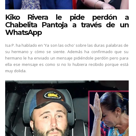
Kiko Rivera le pide perdón a
Chabelita Pantoja a través de un
WhatsApp
Isa P. ha hablado en 'Ya son las ocho' sobre las duras palabras de
su hermano y cómo se siente. Además ha confirmado que su
hermano le ha enviado un mensaje pidiéndole perdón pero para
ella ese mensaje es como si no lo hubiera recibido porque está
muy dolida.