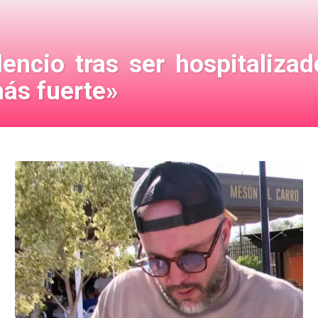
encio tras ser hospitalizad
más fuerte»