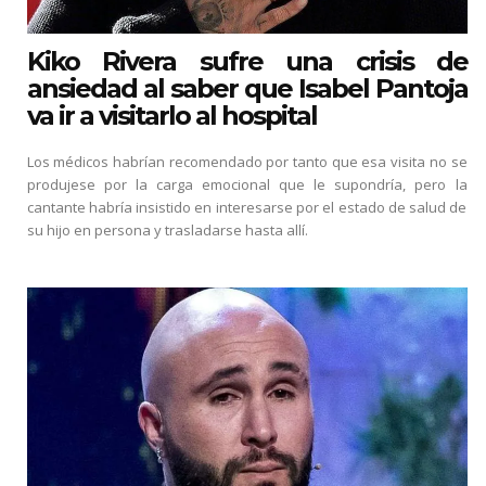
Kiko Rivera sufre una crisis de
ansiedad al saber que Isabel Pantoja
va ir a visitarlo al hospital
Los médicos habrían recomendado por tanto que esa visita no se
produjese por la carga emocional que le supondría, pero la
cantante habría insistido en interesarse por el estado de salud de
su hijo en persona y trasladarse hasta allí.