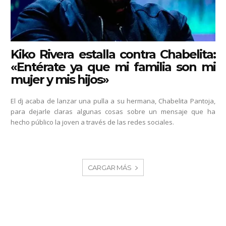
Kiko Rivera estalla contra Chabelita:
«Entérate ya que mi familia son mi
mujer y mis hijos»
El dj acaba de lanzar una pulla a su hermana, Chabelita Pantoja,
para dejarle claras algunas cosas sobre un mensaje que ha
hecho público la joven a través de las redes sociales.
CARGAR MÁS