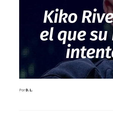
Kiko Rive
el que su
intent
Por
D. L.