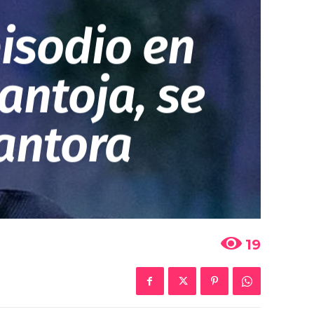
pisodio en
antoja, se
Cantora
19