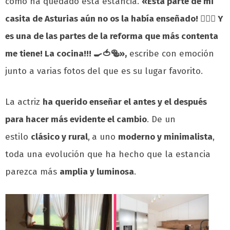
cómo ha quedado esta estancia.
«
Esta parte de mi
casita de Asturias aún no os la había enseñado! 🙆🏻‍♀️ Y
es una de las partes de la reforma que más contenta
me tiene! La cocina!!! 🍳🍅🥯»,
escribe con emoción
junto a varias fotos del que es su lugar favorito.
La actriz
ha querido enseñar el antes y el después
para hacer más evidente el cambio
. De un
estilo
clásico y rural
,
a uno
moderno y minimalista
,
toda una evolución que ha hecho que la estancia
parezca más
amplia y luminosa
.