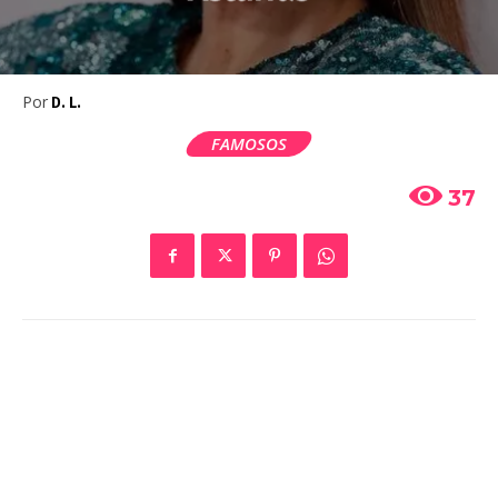
Por
D. L.
FAMOSOS
37