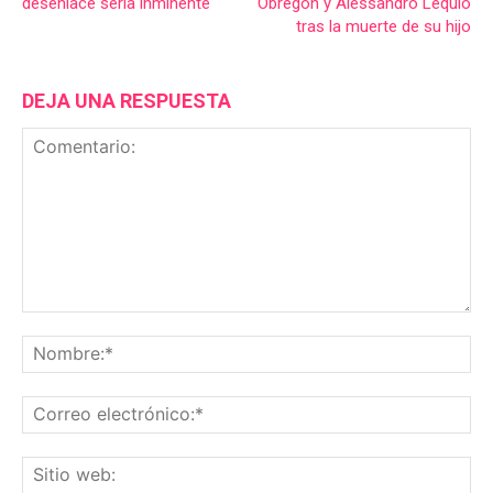
desenlace sería inminente
Obregón y Alessandro Lequio
tras la muerte de su hijo
DEJA UNA RESPUESTA
Comentario:
No
Co
ele
Sit
we