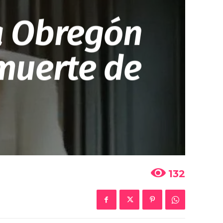
a Obregón
muerte de
132