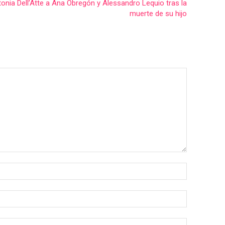
onia Dell’Atte a Ana Obregón y Alessandro Lequio tras la
muerte de su hijo
Nombre:*
Correo
electrónico:
Sitio