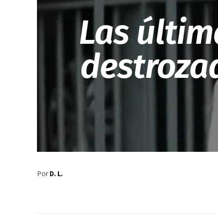
Las últi
destroza
Por
D. L.