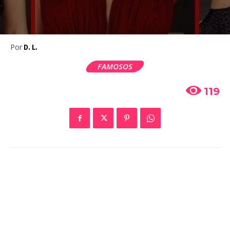
Por
D. L.
FAMOSOS
119