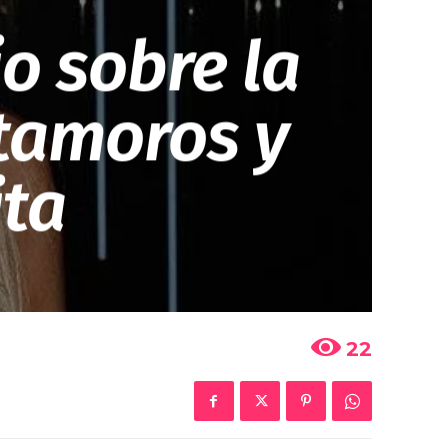
o sobre la
tamoros y
ita
22