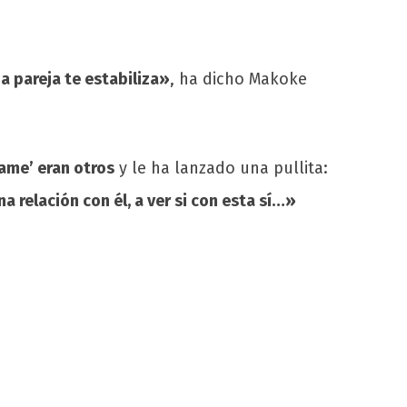
a pareja te estabiliza»
, ha dicho Makoke
ame’ eran otros
y le ha lanzado una pullita:
 relación con él, a ver si con esta sí…»