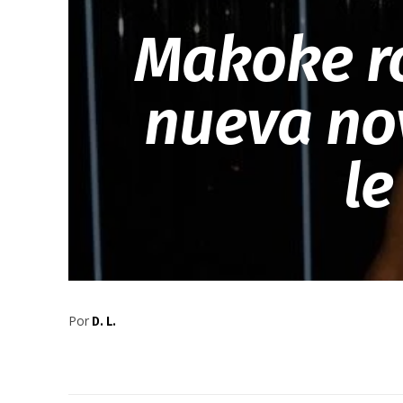
Makoke ro
nueva no
le
Por
D. L.