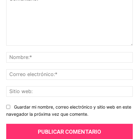
Comentario:
No
Co
ele
Sit
we
Guardar mi nombre, correo electrónico y sitio web en este
navegador la próxima vez que comente.