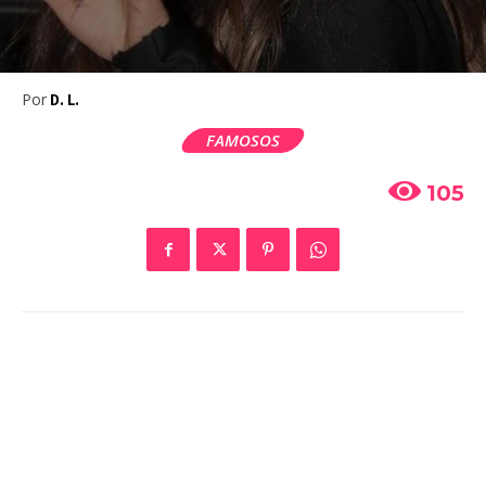
Por
D. L.
FAMOSOS
105