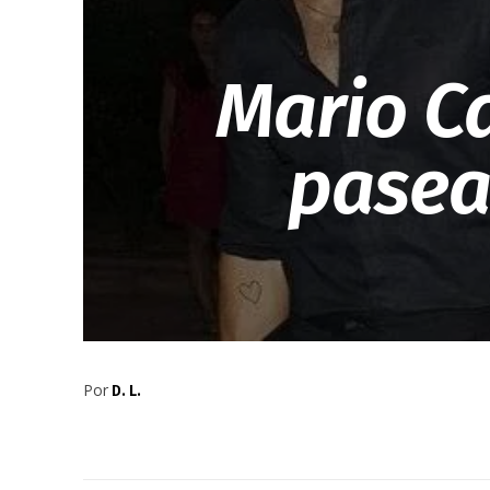
Mario C
pasea
Por
D. L.