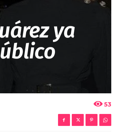
uárez ya
úblico
53