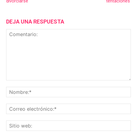
divorciarse
tentaciones’
DEJA UNA RESPUESTA
Comentario:
No
Co
ele
Sit
we