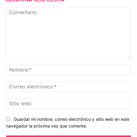
Comentario:
No
Co
ele
Sit
we
Guardar mi nombre, correo electrónico y sitio web en este
navegador la próxima vez que comente.