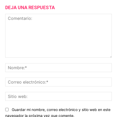
DEJA UNA RESPUESTA
Comentario:
No
Co
ele
Sit
we
Guardar mi nombre, correo electrónico y sitio web en este
navegador la próxima vez que comente.