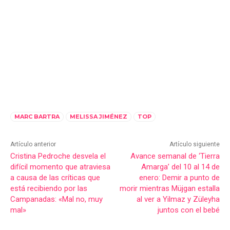
MARC BARTRA
MELISSA JIMÉNEZ
TOP
Artículo anterior
Artículo siguiente
Cristina Pedroche desvela el
Avance semanal de ‘Tierra
difícil momento que atraviesa
Amarga’ del 10 al 14 de
a causa de las críticas que
enero: Demir a punto de
está recibiendo por las
morir mientras Müjgan estalla
Campanadas: «Mal no, muy
al ver a Yilmaz y Züleyha
mal»
juntos con el bebé