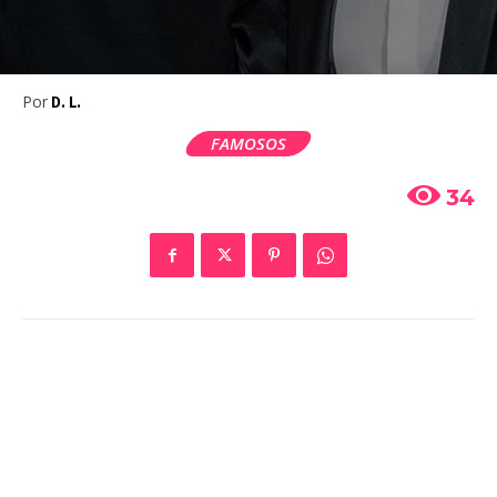
Por
D. L.
FAMOSOS
34