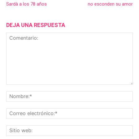
Sardà a los 78 años
no esconden su amor
DEJA UNA RESPUESTA
Comentario:
No
Co
ele
Sit
we