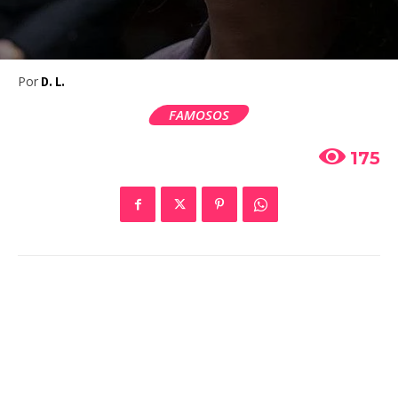
Por
D. L.
FAMOSOS
175