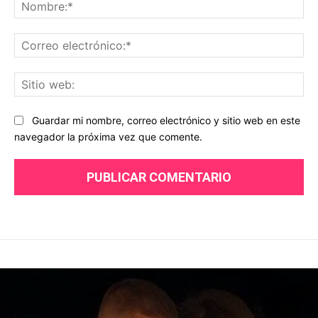
No
Co
ele
Sit
we
Guardar mi nombre, correo electrónico y sitio web en este
navegador la próxima vez que comente.