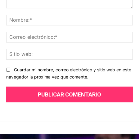
Comentario:
No
Co
ele
Sit
we
Guardar mi nombre, correo electrónico y sitio web en este
navegador la próxima vez que comente.