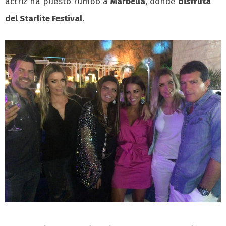
actriz ha puesto rumbo a
Marbella
, donde
disfruta
del Starlite Festival
.