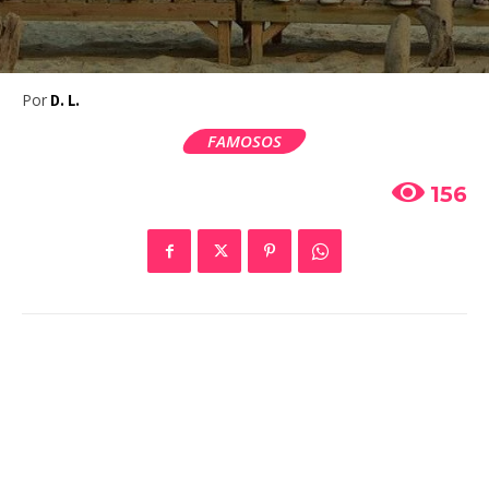
Por
D. L.
FAMOSOS
156