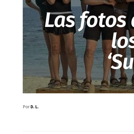
Las fotos 
lo
‘Su
Por
D. L.