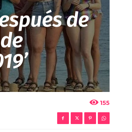
 después de
 de
019’
155