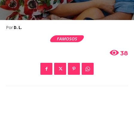
Por
D. L.
FAMOSOS
38