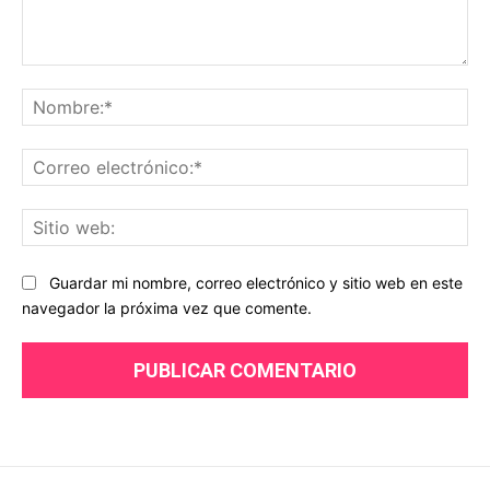
Comentario:
No
Co
ele
Sit
we
Guardar mi nombre, correo electrónico y sitio web en este
navegador la próxima vez que comente.