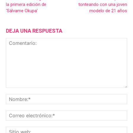
la primera edición de
tonteando con una joven
‘Sálvame Okupa’
modelo de 21 años
DEJA UNA RESPUESTA
Comentario:
No
Co
ele
Sit