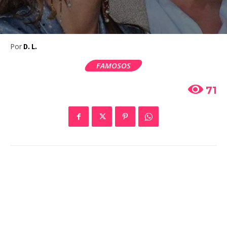
Por
D. L.
FAMOSOS
71