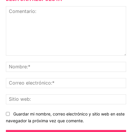
Comentario:
No
Co
ele
Sit
we
Guardar mi nombre, correo electrónico y sitio web en este
navegador la próxima vez que comente.