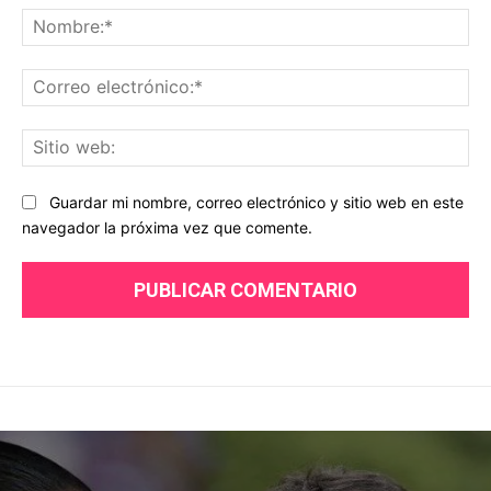
No
Co
ele
Sit
we
Guardar mi nombre, correo electrónico y sitio web en este
navegador la próxima vez que comente.