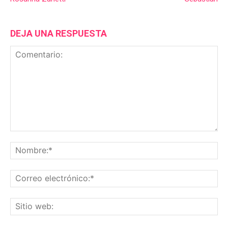
DEJA UNA RESPUESTA
Comentario:
No
Co
ele
Sit
we