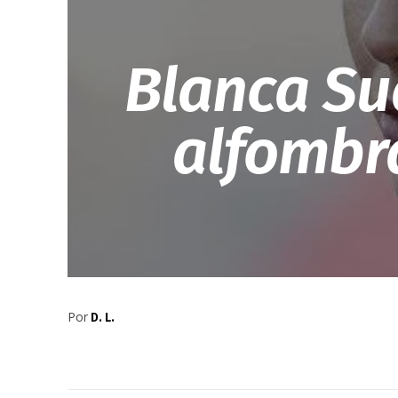
Blanca Su
alfombr
Por
D. L.